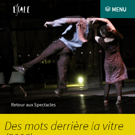
MENU
ACCUEIL
COMPAGNIE
AGENDA
SPECTACLES
COLLABORATIONS ET ACCOMPAGNEMENTS
ESPACE PRO
Retour aux Spectacles
CONTACT
Des mots derrière la vitre