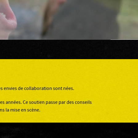
des envies de collaboration sont nées.
es années. Ce soutien passe par des conseils
ns la mise en scène.