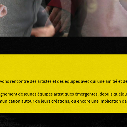
s avons rencontré des artistes et des équipes avec qui une amitié et 
agnement de jeunes équipes artistiques émergentes, depuis quelqu
munication autour de leurs créations, ou encore une implication da