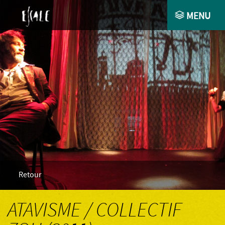
MENU
ACCUEIL
COMPAGNIE
AGENDA
SPECTACLES
COLLABORATIONS ET ACCOMPAGNEMENTS
ESPACE PRO
Retour
CONTACT
ATAVISME / COLLECTIF