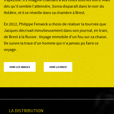
trapéziste. Il s'imagine chantant à ses côtés tous les soirs. Mais
dès qu'il semble l'atteindre, Sonia disparaît dans le noir du
théâtre, et il se réveille dans sa chambre à Brest.
En 2012, Philippe Fenwick a choisi de réaliser la tournée que
Jacques décrivait minutieusement dans son journal, en train,
de Brest à la Russie . Voyage immobile d'un fou sur sa chaise.
De suivre la trace d'un homme qui n'a jamais pu faire ce
voyage.
VOIR LES IMAGES
VOIR LA VIDEO
LA DISTRIBUTION