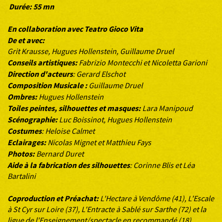
Durée: 55 mn
En collaboration avec Teatro Gioco Vita
De et avec:
Grit Krausse, Hugues Hollenstein, Guillaume Druel
Conseils artistiques:
Fabrizio Montecchi et Nicoletta Garioni
Direction d'acteurs
: Gerard Elschot
Composition Musicale :
Guillaume Druel
Ombres:
Hugues Hollenstein
Toiles peintes, silhouettes et masques:
Lara Manipoud
Scénographie:
Luc Boissinot, Hugues Hollenstein
Costumes
: Heloise Calmet
Eclairages:
Nicolas Mignet et Matthieu Fays
Photos:
Bernard Duret
Aide à la fabrication des silhouettes
: Corinne Blis et Léa
Bartalini
Coproduction et Préachat:
L'Hectare à Vendôme (41), L'Escale
à St Cyr sur Loire (37), L'Entracte à Sablé sur Sarthe (72) et la
ligue de l'Enseignement/spectacle en recommandé (18)