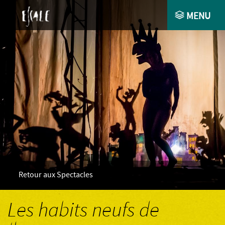
MENU
ACCUEIL
COMPAGNIE
AGENDA
SPECTACLES
COLLABORATIONS ET ACCOMPAGNEMENTS
ESPACE PRO
Retour aux Spectacles
CONTACT
Les habits neufs de